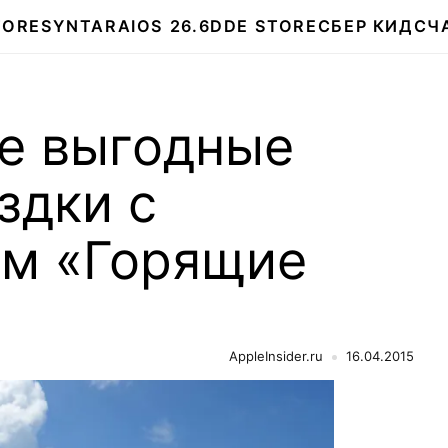
TORE
SYNTARA
IOS 26.6
DDE STORE
СБЕР КИДС
Ч
е выгодные
здки с
м «Горящие
AppleInsider.ru
16.04.2015