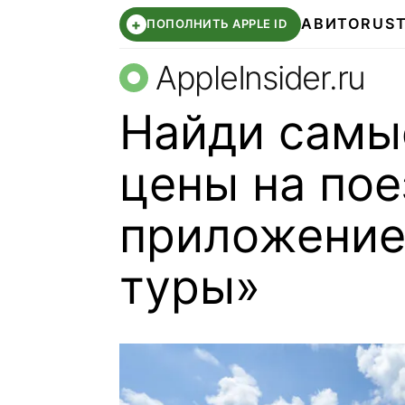
АВИТО
RUS
+
ПОПОЛНИТЬ APPLE ID
AppleInsider.ru
Найди самы
цены на пое
приложение
туры»