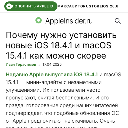
+
ПОПОЛНИТЬ APPLE ID
МАКС
АВИТО
RUSTORE
IOS 26.6
Поис
DDE STORE
СБЕР КИДС
ВТБ ОНЛАЙН
ЧАТ В ROBLOX
AppleInsider.ru
Почему нужно установить
новые iOS 18.4.1 и macOS
15.4.1 как можно скорее
Иван Герасимов
17.04.2025
Недавно Apple выпустила iOS 18.4.1
и macOS
15.4.1 — мини-апдейты с незаметными
улучшениями. Их пользователи часто
пропускают, считая бесполезными. И это
правда: голосование среди наших читателей
подтверждает, что подобные обновления OC
от Apple предпочитают не скачивать. Очень