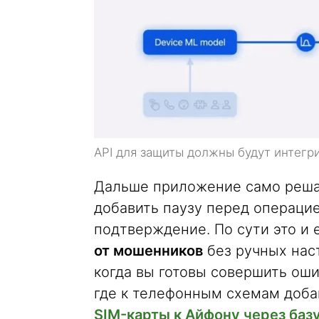
API для защиты должны будут интегр
Дальше приложение само решае
добавить паузу перед операци
подтверждение. По сути это и 
от мошенников
без ручных наст
когда вы готовы совершить оши
где к телефонным схемам доб
SIM-карты к Айфону через базу