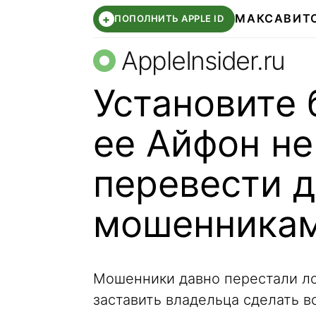
МАКС
АВИТ
+
ПОПОЛНИТЬ APPLE ID
AppleInsider.ru
Установите 
ее Айфон не
перевести д
мошенника
Мошенники давно перестали л
заставить владельца сделать в