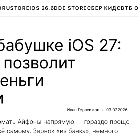
О
RUSTORE
IOS 26.6
DDE STORE
СБЕР КИДС
ВТБ 
бабушке iOS 27:
 позволит
еньги
м
Иван Герасимов
03.07.2026
омать Айфоны напрямую — гораздо проще
сё самому. Звонок «из банка», немного