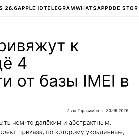
S 26.6
APPLE ID
TELEGRAM
WHATSAPP
DDE STOR
ривяжут к
щё 4
и от базы IMEI в
Иван Герасимов
30.06.2026
ыть чем-то далёким и абстрактным.
оект приказа, по которому украденные,