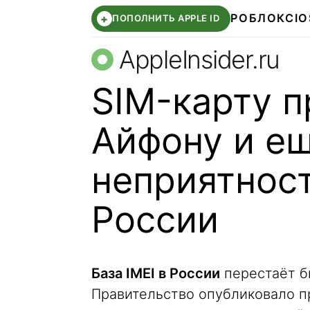
РОБЛОКС
IO
+
ПОПОЛНИТЬ APPLE ID
AppleInsider.ru
SIM-карту п
Айфону и е
неприятност
России
База IMEI в России
перестаёт б
Правительство опубликовало пр