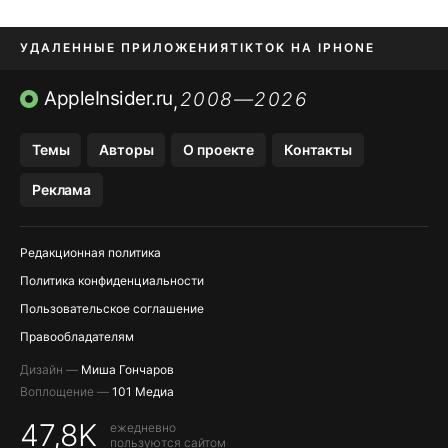
УДАЛЕННЫЕ ПРИЛОЖЕНИЯ
TIKTOK НА IPHONE
ПРИЛОЖЕНИЯ БЕЗ APP STORE
AppleInsider.ru
2008—2026
,
OZON БАНК, WILDBERRIES
Темы
Авторы
О проекте
Контакты
МЕССЕНДЖЕРЫ KAKAOTALK, B…
Реклама
ПОПОЛНЕНИЕ APPLE ID
Редакционная политика
Политика конфиденциальности
Пользовательское соглашение
Правообладателям
Дизайн —
Миша Гончаров
Воплощение —
101 Медиа
47,8K
ежедневно
пользуются сайтом