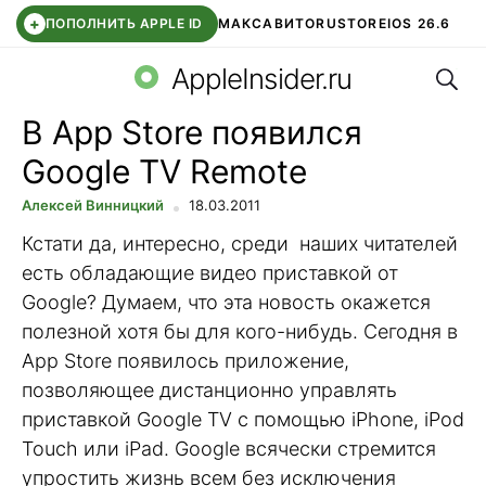
+
ПОПОЛНИТЬ APPLE ID
МАКС
АВИТО
RUSTORE
IOS 26.6
Поис
DDE STORE
СБЕР КИДС
ВТБ ОНЛАЙН
ЧАТ В ROBLOX
AppleInsider.ru
В App Store появился
Google TV Remote
Алексей Винницкий
18.03.2011
Кстати да, интересно, среди наших читателей
есть обладающие видео приставкой от
Google? Думаем, что эта новость окажется
полезной хотя бы для кого-нибудь. Сегодня в
App Store появилось приложение,
позволяющее дистанционно управлять
приставкой Google TV с помощью iPhone, iPod
Touch или iPad. Google всячески стремится
упростить жизнь всем без исключения