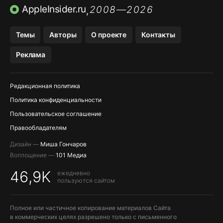
ПРИЛОЖЕНИЯ БЕЗ APP STORE
AppleInsider.ru
2008—2026
,
OZON БАНК, WILDBERRIES
Темы
Авторы
О проекте
Контакты
МЕССЕНДЖЕРЫ KAKAOTALK, B…
Реклама
ПОПОЛНЕНИЕ APPLE ID
Редакционная политика
Политика конфиденциальности
Пользовательское соглашение
Правообладателям
Дизайн —
Миша Гончаров
Воплощение —
101 Медиа
46,9K
ежедневно
пользуются сайтом
Полное или частичное копирование материалов Сайта
в коммерческих целях разрешено только с письменного