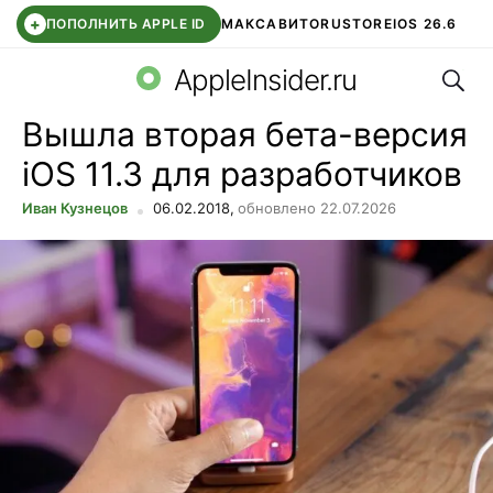
+
ПОПОЛНИТЬ APPLE ID
МАКС
АВИТО
RUSTORE
IOS 26.6
Поис
DDE STORE
СБЕР КИДС
ВТБ ОНЛАЙН
ЧАТ В ROBLOX
AppleInsider.ru
Вышла вторая бета-версия
iOS 11.3 для разработчиков
Иван Кузнецов
06.02.2018,
обновлено 22.07.2026