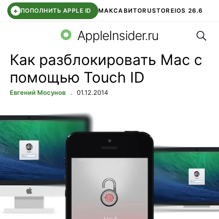
+
ПОПОЛНИТЬ APPLE ID
МАКС
АВИТО
RUSTORE
IOS 26.6
Поис
DDE STORE
СБЕР КИДС
ВТБ ОНЛАЙН
ЧАТ В ROBLOX
AppleInsider.ru
Как разблокировать Mac с
помощью Touch ID
Евгений Мосунов
01.12.2014