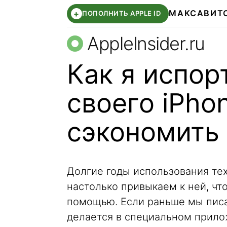
МАКС
АВИТ
+
ПОПОЛНИТЬ APPLE ID
AppleInsider.ru
Как я испор
своего iPho
сэкономить
Долгие годы использования те
настолько привыкаем к ней, чт
помощью. Если раньше мы писа
делается в специальном прило