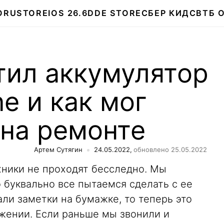
О
RUSTORE
IOS 26.6
DDE STORE
СБЕР КИДС
ВТБ 
тил аккумулятор
ne и как мог
 на ремонте
Артем Сутягин
24.05.2022,
обновлено 25.05.2022
хники не проходят бесследно. Мы
о буквально все пытаемся сделать с ее
ли заметки на бумажке, то теперь это
жении. Если раньше мы звонили и