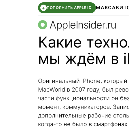
МАКС
АВИТ
+
ПОПОЛНИТЬ APPLE ID
AppleInsider.ru
Какие техно
мы ждём в 
Оригинальный iPhone, который
MacWorld в 2007 году, был ре
части функциональности он без
момент, коммуникаторов. Запис
дополнительные рабочие столы 
когда-то не было в смартфонах 