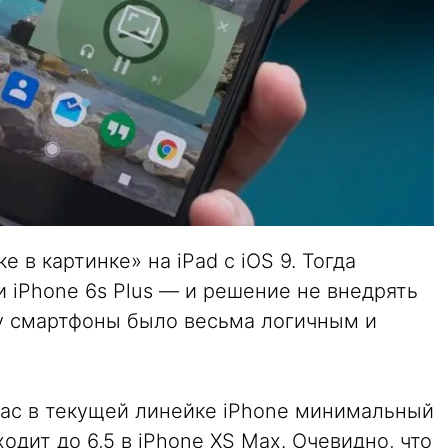
 в картинке» на iPad с iOS 9. Тогда
и iPhone 6s Plus — и решение не внедрять
у смартфоны было весьма логичным и
час в текущей линейке iPhone минимальный
одит до 6,5 в iPhone XS Max. Очевидно, что