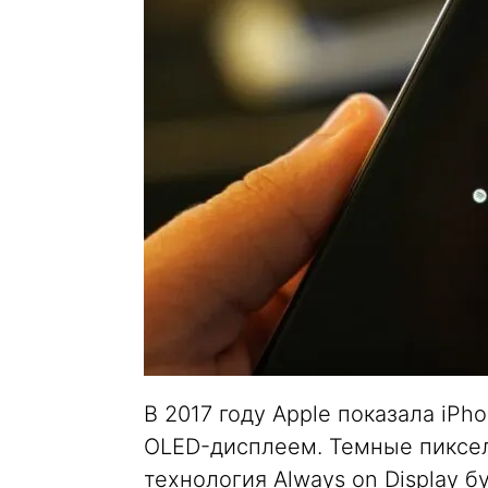
В 2017 году Apple показала iP
OLED-дисплеем. Темные пиксел
технология Always on Display 