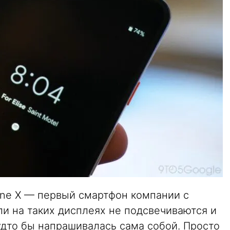
hone X — первый смартфон компании с
и на таких дисплеях не подсвечиваются и
будто бы напрашивалась сама собой. Просто