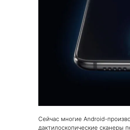
Сейчас многие Android-произв
дактилоскопические сканеры п