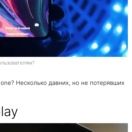
ользователям?
hone? Несколько давних, но не потерявших
lay