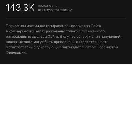
143,3K
ежедневно
пользуются сайтом
Полное или частичное копирование материалов Сайта
в коммерческих целях разрешено только с письменного
разрешения владельца Сайта. В случае обнаружения нарушений,
виновные лица могут быть привлечены к ответственности
в соответствии с действующим законодательством Российской
Федерации.