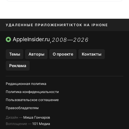
УДАЛЕННЫЕ ПРИЛОЖЕНИЯ
TIKTOK НА IPHONE
ПРИЛОЖЕНИЯ БЕЗ APP STORE
AppleInsider.ru
2008—2026
,
OZON БАНК, WILDBERRIES
Темы
Авторы
О проекте
Контакты
МЕССЕНДЖЕРЫ KAKAOTALK, B…
Реклама
ПОПОЛНЕНИЕ APPLE ID
Редакционная политика
Политика конфиденциальности
Пользовательское соглашение
Правообладателям
Дизайн —
Миша Гончаров
Воплощение —
101 Медиа