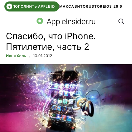
+
ПОПОЛНИТЬ APPLE ID
МАКС
АВИТО
RUSTORE
IOS 26.6
Поис
DDE STORE
СБЕР КИДС
ВТБ ОНЛАЙН
ЧАТ В ROBLOX
AppleInsider.ru
Спасибо, что iPhone.
Пятилетие, часть 2
Илья Хель
10.01.2012