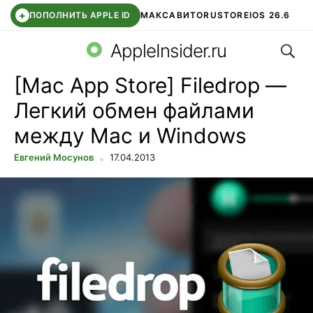
+
ПОПОЛНИТЬ APPLE ID
МАКС
АВИТО
RUSTORE
IOS 26.6
Поис
DDE STORE
СБЕР КИДС
ВТБ ОНЛАЙН
ЧАТ В ROBLOX
AppleInsider.ru
[Mac App Store] Filedrop —
Легкий обмен файлами
между Mac и Windows
Евгений Мосунов
17.04.2013