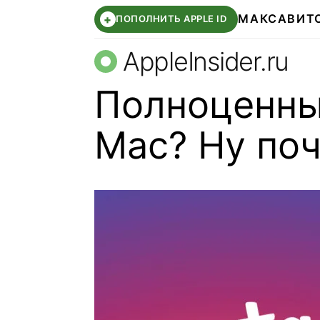
МАКС
АВИТ
+
ПОПОЛНИТЬ APPLE ID
AppleInsider.ru
Полноценны
Mac? Ну по