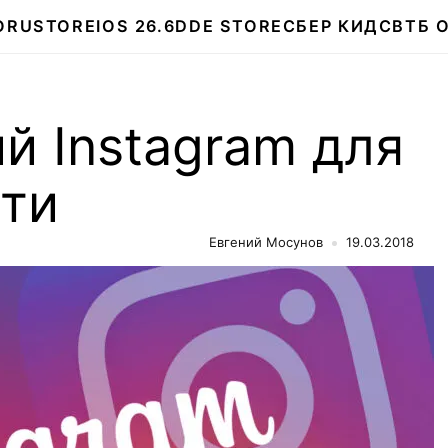
О
RUSTORE
IOS 26.6
DDE STORE
СБЕР КИДС
ВТБ 
й Instagram для
чти
Евгений Мосунов
19.03.2018