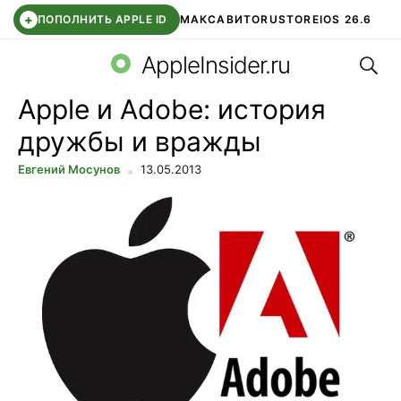
+
ПОПОЛНИТЬ APPLE ID
МАКС
АВИТО
RUSTORE
IOS 26.6
Поис
DDE STORE
СБЕР КИДС
ВТБ ОНЛАЙН
ЧАТ В ROBLOX
AppleInsider.ru
Apple и Adobe: история
дружбы и вражды
Евгений Мосунов
13.05.2013