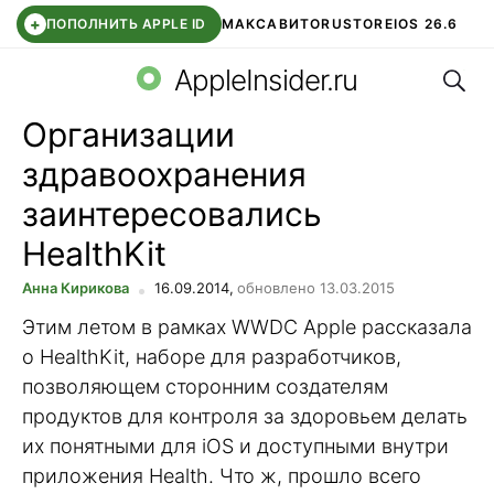
+
ПОПОЛНИТЬ APPLE ID
МАКС
АВИТО
RUSTORE
IOS 26.6
Поис
DDE STORE
СБЕР КИДС
ВТБ ОНЛАЙН
ЧАТ В ROBLOX
AppleInsider.ru
Организации
здравоохранения
заинтересовались
HealthKit
Анна Кирикова
16.09.2014,
обновлено 13.03.2015
Этим летом в рамках WWDC Apple рассказала
о HealthKit, наборе для разработчиков,
позволяющем сторонним создателям
продуктов для контроля за здоровьем делать
их понятными для iOS и доступными внутри
приложения Health. Что ж, прошло всего