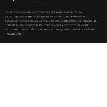
Полное или частичное копирование материалов Сайта
в коммерческих целях разрешено только с письменного
разрешения владельца Сайта. В случае обнаружения нарушений,
виновные лица могут быть привлечены к ответственности
в соответствии с действующим законодательством Российской
Федерации.