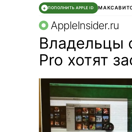
МАКС
АВИТ
+
ПОПОЛНИТЬ APPLE ID
AppleInsider.ru
Владельцы 
Pro хотят з