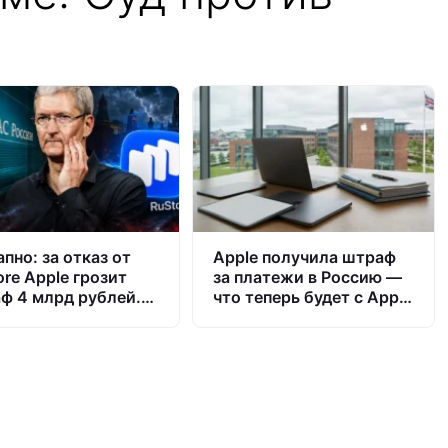
пно: за отказ от
Apple получила штраф
ore Apple грозит
за платежи в Россию —
ф 4 млрд рублей.
что теперь будет с App
ждёт iPhone в
Store и iPhone
ии