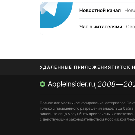
Новостной канал
Нов
Чат с читателями
Сво
УДАЛЕННЫЕ ПРИЛОЖЕНИЯ
TIKTOK 
AppleInsider.ru
2008—20
МЕССЕНДЖЕРЫ KAKAOTALK, B…
ПОПОЛН
,
Полное или частичное копирование материалов Сай
только с письменного разрешения владельца Сайта.
виновные лица могут быть привлечены к ответствен
с действующим законодательством Российской Фед