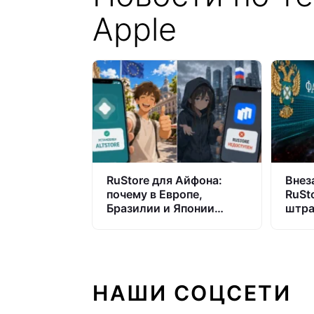
Apple
RuStore для Айфона:
Внеза
почему в Европе,
RuSt
Бразилии и Японии
штра
альтернативы App Store
Что 
есть, а в России — нет
Росс
НАШИ СОЦСЕТИ