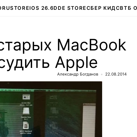
О
RUSTORE
IOS 26.6
DDE STORE
СБЕР КИДС
ВТБ 
старых MacBook
асудить Apple
Александр Богданов
22.08.2014