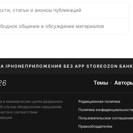
ости, статьи и анонсы публикаций
бодное общение и обсуждение материалов
НА IPHONE
ПРИЛОЖЕНИЯ БЕЗ APP STORE
OZON БАНК
26
ЕНИЕ APPLE ID
Темы
Автор
та в коммерческих целях разрешено
Редакционная политика
 В случае обнаружения нарушений,
Политика конфиденциальности
ности в соответствии
ерации.
Пользовательское соглашение
Правообладателям