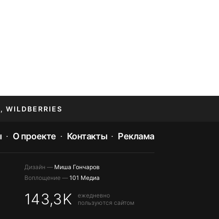
, WILDBERRIES
ы
О проекте
Контакты
Реклама
Дизайн —
Миша Гончаров
Воплощение —
101 Медиа
143,3K
ежедневно
пользуются сайтом