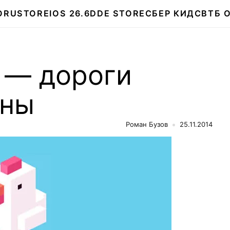
О
RUSTORE
IOS 26.6
DDE STORE
СБЕР КИДС
ВТБ 
 — дороги
сны
Роман Бузов
25.11.2014