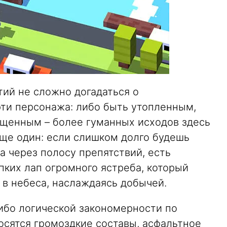
тий не сложно догадаться о
рти персонажа: либо быть утопленным,
щенным – более гуманных исходов здесь
еще один: если слишком долго будешь
 через полосу препятствий, есть
пких лап огромного ястреба, который
 в небеса, наслаждаясь добычей.
либо логической закономерности по
сятся громоздкие составы, асфальтное