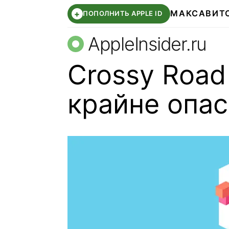
МАКС
АВИТ
+
ПОПОЛНИТЬ APPLE ID
AppleInsider.ru
Crossy Road
крайне опа