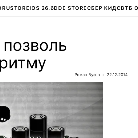
О
RUSTORE
IOS 26.6
DDE STORE
СБЕР КИДС
ВТБ 
— позволь
 ритму
Роман Бузов
22.12.2014