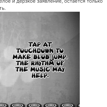
елое и дерзкое заявление, остается только
ть.