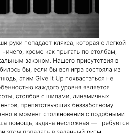
ши руки попадает клякса, которая с легкой
 ничего, кроме как прыгать по столбам,
кальным законом. Нашего присутствия в
обилось бы, если бы вся игра состояла из
нюдь, этим Give It Up похвастаться не
обенностью каждого уровня является
соты, столбов с шипами, динамичных
ментов, препятствующих беззаботному
енно в момент столкновения с подобными
ша помощь, задача несложная — требуется
при этом попадать в заданный ритм.