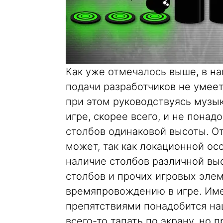
Как уже отмечалось выше, в на
подачи разработчиков не умеет
при этом руководствуясь музы
игре, скорее всего, и не понад
столбов одинаковой высоты. От
может, так как локационной ос
наличие столбов различной вы
столбов и прочих игровых эле
времяпровождению в игре. Им
препятствиями понадобится на
всего-то тапать по экрану, но 