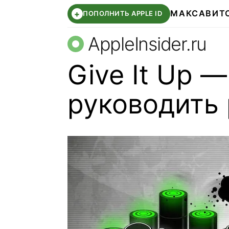
МАКС
АВИТ
+
ПОПОЛНИТЬ APPLE ID
AppleInsider.ru
Give It Up 
руководить