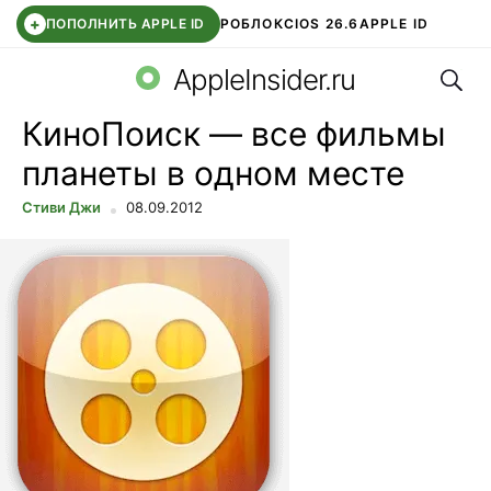
+
ПОПОЛНИТЬ APPLE ID
РОБЛОКС
IOS 26.6
APPLE ID
Поис
TELEGRAM
WHATSAPP
DDE STORE
APP STORE
OZON БАНК
AppleInsider.ru
КиноПоиск — все фильмы
планеты в одном месте
Стиви Джи
08.09.2012