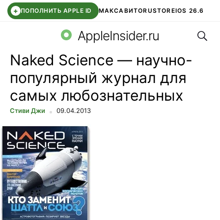
+
ПОПОЛНИТЬ APPLE ID
МАКС
АВИТО
RUSTORE
IOS 26.6
Поис
DDE STORE
СБЕР КИДС
ВТБ ОНЛАЙН
ЧАТ В ROBLOX
AppleInsider.ru
Naked Science — научно-
популярный журнал для
самых любознательных
Стиви Джи
09.04.2013