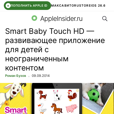
+
ПОПОЛНИТЬ APPLE ID
МАКС
АВИТО
RUSTORE
IOS 26.6
Поис
DDE STORE
СБЕР КИДС
ВТБ ОНЛАЙН
ЧАТ В ROBLOX
AppleInsider.ru
Smart Baby Touch HD —
развивающее приложение
для детей с
неограниченным
контентом
Роман Бузов
09.09.2014