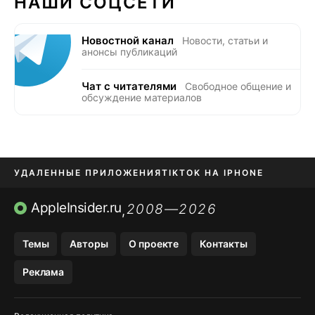
НАШИ СОЦСЕТИ
Новостной канал
Новости, статьи и
анонсы публикаций
Чат с читателями
Свободное общение и
обсуждение материалов
УДАЛЕННЫЕ ПРИЛОЖЕНИЯ
TIKTOK НА IPHONE
ПРИЛОЖЕНИЯ БЕЗ APP STORE
AppleInsider.ru
2008—2026
,
OZON БАНК, WILDBERRIES
Темы
Авторы
О проекте
Контакты
МЕССЕНДЖЕРЫ KAKAOTALK, B…
Реклама
ПОПОЛНЕНИЕ APPLE ID