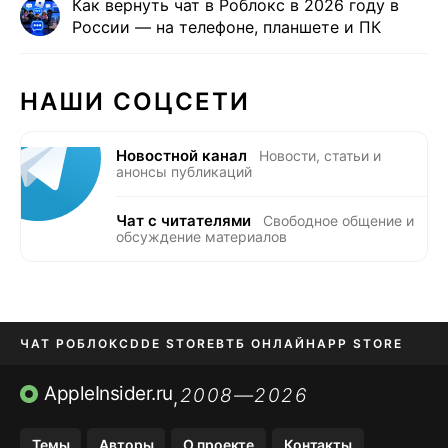
Как вернуть чат в Роблокс в 2026 году в
России — на телефоне, планшете и ПК
НАШИ СОЦСЕТИ
Новостной канал
Новости, статьи и
анонсы публикаций
Чат с читателями
Свободное общение и
обсуждение материалов
ЧАТ РОБЛОКС
DDE STORE
ВТБ ОНЛАЙН
APP STORE
OZON БАНК
KAKAOTALK И BIP
AppleInsider.ru
2008—2026
,
Темы
Авторы
О проекте
Контакты