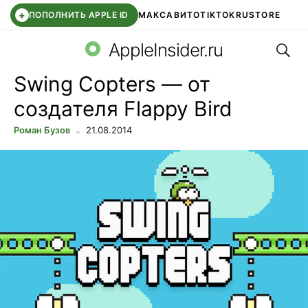
+
ПОПОЛНИТЬ APPLE ID
МАКС
АВИТО
TIKTOK
RUSTORE
Поис
SYNTARA
WB КЛУБ
IOS 26.6
APPLE ID
AppleInsider.ru
Swing Copters — от
создателя Flappy Bird
Роман Бузов
21.08.2014