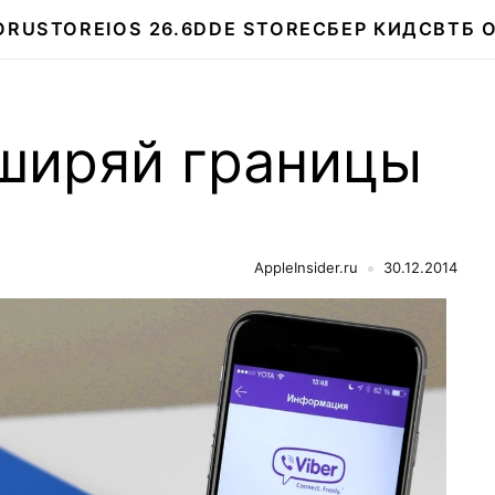
О
RUSTORE
IOS 26.6
DDE STORE
СБЕР КИДС
ВТБ 
сширяй границы
AppleInsider.ru
30.12.2014