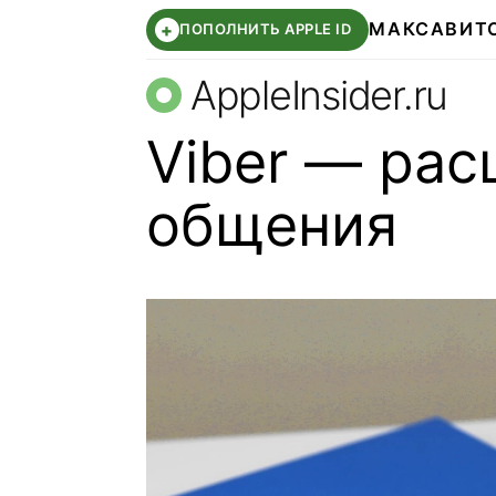
МАКС
АВИТ
+
ПОПОЛНИТЬ APPLE ID
AppleInsider.ru
Viber — ра
общения