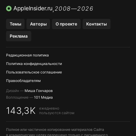
ПРИЛОЖЕНИЯ БЕЗ APP STORE
AppleInsider.ru
2008—2026
,
OZON БАНК, WILDBERRIES
Темы
Авторы
О проекте
Контакты
МЕССЕНДЖЕРЫ KAKAOTALK, B…
Реклама
ПОПОЛНЕНИЕ APPLE ID
Редакционная политика
Политика конфиденциальности
Пользовательское соглашение
Правообладателям
Дизайн —
Миша Гончаров
Воплощение —
101 Медиа
143,3K
ежедневно
пользуются сайтом
Полное или частичное копирование материалов Сайта
в коммерческих целях разрешено только с письменного