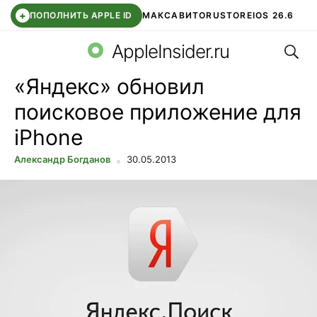
+
ПОПОЛНИТЬ APPLE ID
МАКС
АВИТО
RUSTORE
IOS 26.6
Поис
DDE STORE
СБЕР КИДС
ВТБ ОНЛАЙН
ЧАТ В ROBLOX
AppleInsider.ru
«Яндекс» обновил
поисковое приложение для
iPhone
Александр Богданов
30.05.2013