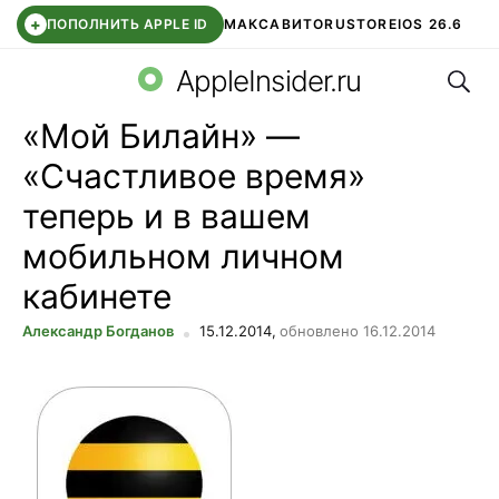
+
ПОПОЛНИТЬ APPLE ID
МАКС
АВИТО
RUSTORE
IOS 26.6
Поис
DDE STORE
СБЕР КИДС
ВТБ ОНЛАЙН
ЧАТ В ROBLOX
AppleInsider.ru
«Мой Билайн» —
«Счастливое время»
теперь и в вашем
мобильном личном
кабинете
Александр Богданов
15.12.2014,
обновлено 16.12.2014