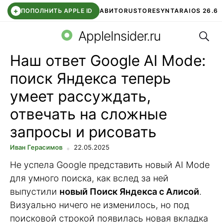
+
ПОПОЛНИТЬ APPLE ID
АВИТО
RUSTORE
SYNTARA
IOS 26.6
Поис
DDE STORE
СБЕР КИДС
ЧАТ ROBLOX
ВТБ ОНЛАЙН
AppleInsider.ru
Наш ответ Google AI Mode:
поиск Яндекса теперь
умеет рассуждать,
отвечать на сложные
запросы и рисовать
Иван Герасимов
22.05.2025
Не успела Google представить новый AI Mode
для умного поиска, как вслед за ней
выпустили
новый Поиск Яндекса с Алисой
.
Визуально ничего не изменилось, но под
поисковой строкой появилась новая вкладка