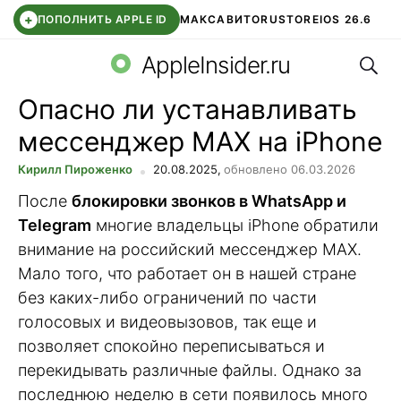
+
ПОПОЛНИТЬ APPLE ID
МАКС
АВИТО
RUSTORE
IOS 26.6
Поис
DDE STORE
СБЕР КИДС
ВТБ ОНЛАЙН
ЧАТ В ROBLOX
AppleInsider.ru
Опасно ли устанавливать
мессенджер MAX на iPhone
Кирилл Пироженко
20.08.2025,
обновлено 06.03.2026
После
блокировки звонков в WhatsApp и
Telegram
многие владельцы iPhone обратили
внимание на российский мессенджер MAX.
Мало того, что работает он в нашей стране
без каких-либо ограничений по части
голосовых и видеовызовов, так еще и
позволяет спокойно переписываться и
перекидывать различные файлы. Однако за
последнюю неделю в сети появилось много