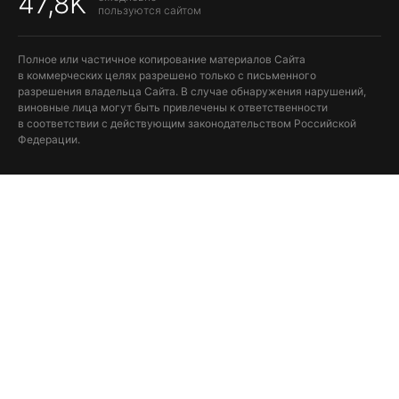
47,8K
пользуются сайтом
Полное или частичное копирование материалов Сайта
в коммерческих целях разрешено только с письменного
разрешения владельца Сайта. В случае обнаружения нарушений,
виновные лица могут быть привлечены к ответственности
в соответствии с действующим законодательством Российской
Федерации.