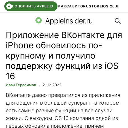
+
ПОПОЛНИТЬ APPLE ID
МАКС
АВИТО
RUSTORE
IOS 26.6
Поис
DDE STORE
СБЕР КИДС
ВТБ ОНЛАЙН
ЧАТ В ROBLOX
AppleInsider.ru
Приложение ВКонтакте для
iPhone обновилось по-
крупному и получило
поддержку функций из iOS
16
Иван Герасимов
21.12.2022
ВКонтакте давно превратился из приложения
для общения в большой суперапп, в котором
есть самые разные функции на все случаи
жизни. С выходом iOS 16 компания одной из
первых обновила приложение, причем