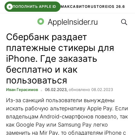
+
ПОПОЛНИТЬ APPLE ID
МАКС
АВИТО
RUSTORE
IOS 26.6
Поис
DDE STORE
СБЕР КИДС
ВТБ ОНЛАЙН
ЧАТ В ROBLOX
AppleInsider.ru
Сбербанк раздает
платежные стикеры для
iPhone. Где заказать
бесплатно и как
пользоваться
Иван Герасимов
06.02.2023,
обновлено 08.02.2023
Из-за санкций пользователи вынуждены
искать рабочую альтернативу Apple Pay. Если
владельцам Android-смартфонов повезло, так
как Google Pay или Samsung Pay легко
заменить на Mir Pay, то обладателям iPhone с