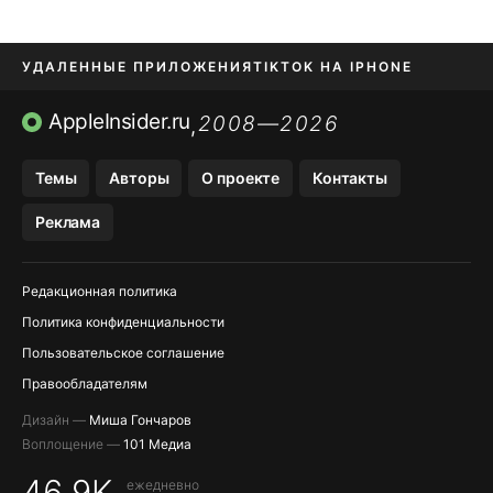
УДАЛЕННЫЕ ПРИЛОЖЕНИЯ
TIKTOK НА IPHONE
ПРИЛОЖЕНИЯ БЕЗ APP STORE
AppleInsider.ru
2008—2026
,
OZON БАНК, WILDBERRIES
Темы
Авторы
О проекте
Контакты
МЕССЕНДЖЕРЫ KAKAOTALK, B…
Реклама
ПОПОЛНЕНИЕ APPLE ID
Редакционная политика
Политика конфиденциальности
Пользовательское соглашение
Правообладателям
Дизайн —
Миша Гончаров
Воплощение —
101 Медиа
46,9K
ежедневно