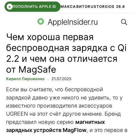
+
ПОПОЛНИТЬ APPLE ID
МАКС
АВИТО
RUSTORE
IOS 26.6
Поис
DDE STORE
СБЕР КИДС
ВТБ ОНЛАЙН
ЧАТ В ROBLOX
AppleInsider.ru
Чем хороша первая
беспроводная зарядка с Qi
2.2 и чем она отличается
от MagSafe
Кирилл Пироженко
21.07.2025
Если вы считаете, что беспроводной
зарядкой давно уже никого не удивить, то у
известного производителя аксессуаров
UGREEN на этот счёт другое мнение. Бренд
представил новую серию
магнитных
зарядных устройств MagFlow
, и это первое в