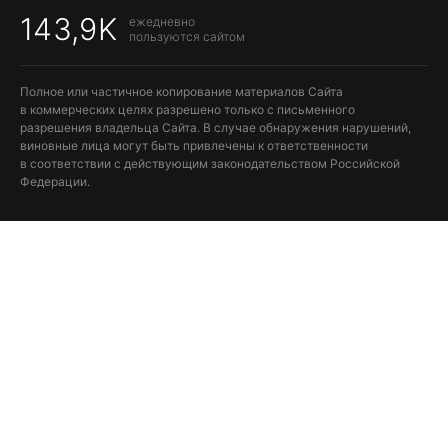
143,9K
ежедневно
пользуются сайтом
Полное или частичное копирование материалов Сайта
в коммерческих целях разрешено только с письменного
разрешения владельца Сайта. В случае обнаружения нарушений,
виновные лица могут быть привлечены к ответственности
в соответствии с действующим законодательством Российской
Федерации.