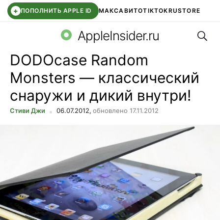
+
ПОПОЛНИТЬ APPLE ID
МАКС
АВИТО
TIKTOK
RUSTORE
Поис
SYNTARA
WB КЛУБ
IOS 26.6
DDE STORE
AppleInsider.ru
DODOcase Random
Monsters — классический
снаружи и дикий внутри!
Стиви Джи
06.07.2012,
обновлено 17.11.2012