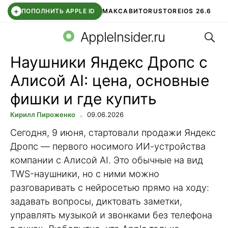
+
ПОПОЛНИТЬ APPLE ID
МАКС
АВИТО
RUSTORE
IOS 26.6
Поис
DDE STORE
СБЕР КИДС
ВТБ ОНЛАЙН
ЧАТ В ROBLOX
AppleInsider.ru
Наушники Яндекс Дропс с
Алисой AI: цена, основные
фишки и где купить
Кирилл Пироженко
09.06.2026
Сегодня, 9 июня, стартовали продажи Яндекс
Дропс — первого носимого ИИ-устройства
компании с Алисой AI. Это обычные на вид
TWS-наушники, но с ними можно
разговаривать с нейросетью прямо на ходу:
задавать вопросы, диктовать заметки,
управлять музыкой и звонками без телефона