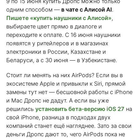
9 по 15 июня купить Дропс можно только
одним способом —
в чате с Алисой AI
.
Пишете «купить наушники с Алисой»
,
выбираете цвет прямо в диалоге и
переходите к оплате. С 16 июня наушники
появятся у ритейлеров и в магазинах
электроники в России, Казахстане и
Беларуси, а с 30 июня — в Узбекистане.
Стоит ли менять на них AirPods? Если вы в
экосистеме Apple и привыкли к Siri, прямой
замены тут нет — бесшовной работы с iPhone
и Mac Дропс не дадут. А если вы уже
решились
установить бета-версию iOS 27
на
свой iPhone, разница в подходах двух
компаний станет ещё нагляднее. Зато за свои
деньги Дропс дают то, чего AirPods пока не