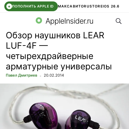
+
ПОПОЛНИТЬ APPLE ID
МАКС
АВИТО
RUSTORE
IOS 26.6
Поис
DDE STORE
СБЕР КИДС
ВТБ ОНЛАЙН
ЧАТ В ROBLOX
AppleInsider.ru
Обзор наушников LEAR
LUF-4F —
четырехдрайверные
арматурные универсалы
Павел Дмитриев
20.02.2014