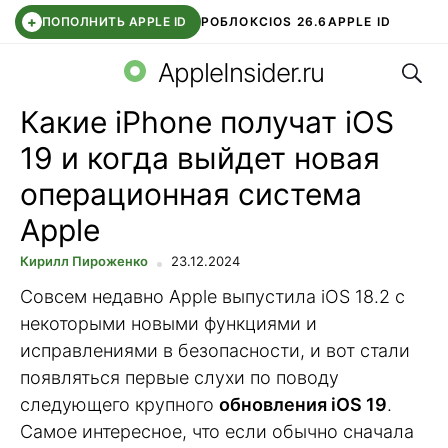
+
ПОПОЛНИТЬ APPLE ID
РОБЛОКС
IOS 26.6
APPLE ID
Поис
TELEGRAM
WHATSAPP
DDE STORE
APP STORE
OZON БАНК
AppleInsider.ru
Какие iPhone получат iOS
19 и когда выйдет новая
операционная система
Apple
Кирилл Пироженко
23.12.2024
Совсем недавно Apple выпустила iOS 18.2 с
некоторыми новыми функциями и
исправлениями в безопасности, и вот стали
появляться первые слухи по поводу
следующего крупного
обновления iOS 19
.
Самое интересное, что если обычно сначала