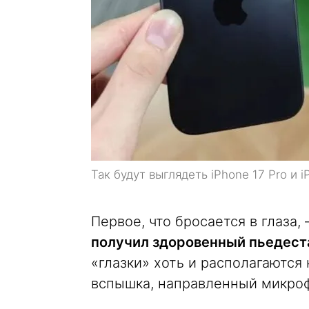
Так будут выглядеть iPhone 17 Pro и i
Первое, что бросается в глаза
получил здоровенный пьедест
«глазки» хоть и располагаются
вспышка, направленный микроф