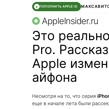
МАКС
АВИТ
+
ПОПОЛНИТЬ APPLE ID
AppleInsider.ru
Это реально
Pro. Расска
Apple измен
айфона
Несмотря на то, что серия
iPho
еще в начале лета были рассе