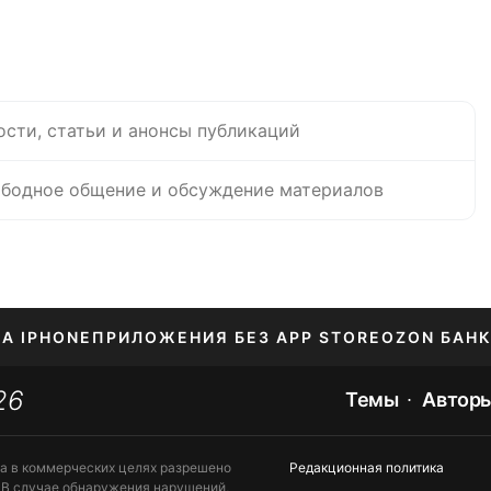
ости, статьи и анонсы публикаций
бодное общение и обсуждение материалов
НА IPHONE
ПРИЛОЖЕНИЯ БЕЗ APP STORE
OZON БАНК
26
ЕНИЕ APPLE ID
Темы
Автор
та в коммерческих целях разрешено
Редакционная политика
 В случае обнаружения нарушений,