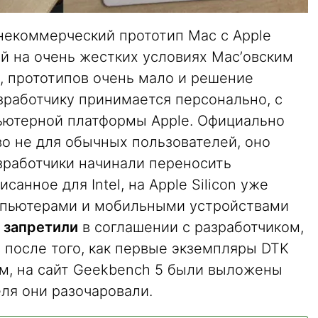
 – некоммерческий прототип Mac с Apple
ый на очень жестких условиях Mac’овским
, прототипов очень мало и решение
зработчику принимается персонально, с
пьютерной платформы Apple. Официально
во не для обычных пользователей, оно
зработчики начинали переносить
анное для Intel, на Apple Silicon уже
омпьютерами и мобильными устройствами
о
запретили
в соглашении с разработчиком,
в после того, как первые экземпляры DTK
м, на сайт Geekbench 5 были выложены
еля они разочаровали.