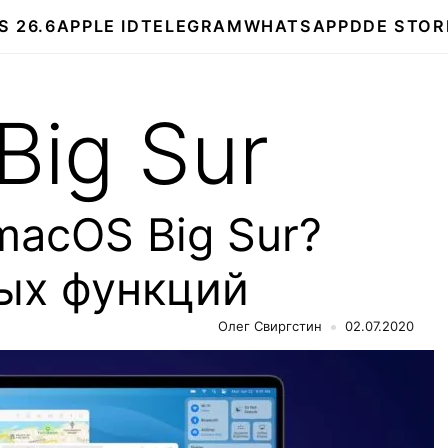
S 26.6
APPLE ID
TELEGRAM
WHATSAPP
DDE STOR
ig Sur
macOS Big Sur?
ых функций
Олег Свиргстин
02.07.2020