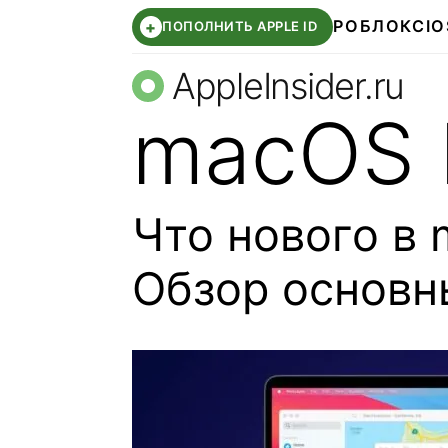
РОБЛОКС
IO
+
ПОПОЛНИТЬ APPLE ID
AppleInsider.ru
macOS B
Что нового в 
Обзор основн