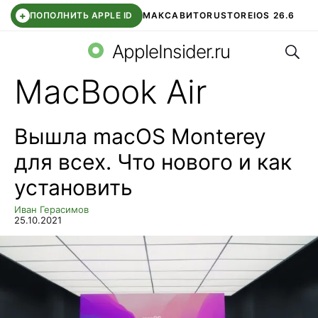
+
ПОПОЛНИТЬ APPLE ID
МАКС
АВИТО
RUSTORE
IOS 26.6
Поис
DDE STORE
СБЕР КИДС
ВТБ ОНЛАЙН
ЧАТ В ROBLOX
AppleInsider.ru
MacBook Air
Вышла macOS Monterey
для всех. Что нового и как
установить
Иван Герасимов
25.10.2021