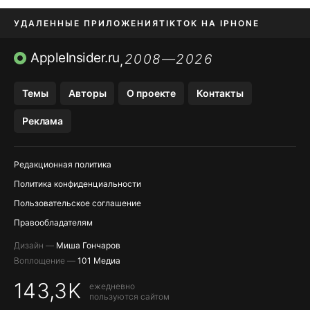
УДАЛЕННЫЕ ПРИЛОЖЕНИЯ
TIKTOK НА IPHONE
ПРИЛОЖЕНИЯ БЕЗ APP STORE
AppleInsider.ru
2008—2026
,
OZON БАНК, WILDBERRIES
Темы
Авторы
О проекте
Контакты
МЕССЕНДЖЕРЫ KAKAOTALK, B…
Реклама
ПОПОЛНЕНИЕ APPLE ID
Редакционная политика
Политика конфиденциальности
Пользовательское соглашение
Правообладателям
Дизайн —
Миша Гончаров
Воплощение —
101 Медиа
143,3K
ежедневно
пользуются сайтом