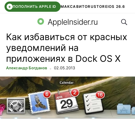
+
ПОПОЛНИТЬ APPLE ID
МАКС
АВИТО
RUSTORE
IOS 26.6
Поис
DDE STORE
СБЕР КИДС
ВТБ ОНЛАЙН
ЧАТ В ROBLOX
AppleInsider.ru
Как избавиться от красных
уведомлений на
приложениях в Dock OS X
Александр Богданов
02.05.2013