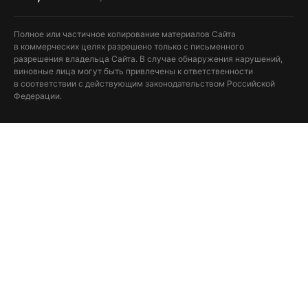
Полное или частичное копирование материалов Сайта
в коммерческих целях разрешено только с письменного
разрешения владельца Сайта. В случае обнаружения нарушений,
виновные лица могут быть привлечены к ответственности
в соответствии с действующим законодательством Российской
Федерации.