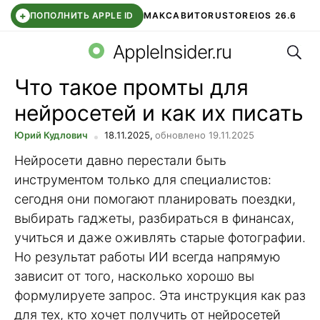
+
ПОПОЛНИТЬ APPLE ID
МАКС
АВИТО
RUSTORE
IOS 26.6
Поис
DDE STORE
СБЕР КИДС
ВТБ ОНЛАЙН
ЧАТ В ROBLOX
AppleInsider.ru
Что такое промты для
нейросетей и как их писать
Юрий Кудлович
18.11.2025,
обновлено 19.11.2025
Нейросети давно перестали быть
инструментом только для специалистов:
сегодня они помогают планировать поездки,
выбирать гаджеты, разбираться в финансах,
учиться и даже оживлять старые фотографии.
Но результат работы ИИ всегда напрямую
зависит от того, насколько хорошо вы
формулируете запрос. Эта инструкция как раз
для тех, кто хочет получить от нейросетей