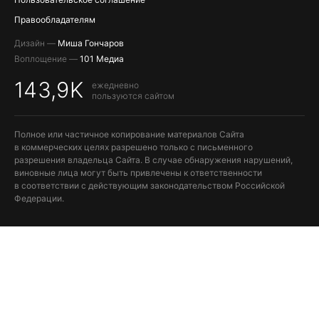
Правообладателям
Дизайн —
Миша Гончаров
Воплощение —
101 Медиа
143,9K
ежедневно
пользуются сайтом
Полное или частичное копирование материалов Сайта
в коммерческих целях разрешено только с письменного
разрешения владельца Сайта. В случае обнаружения нарушений,
виновные лица могут быть привлечены к ответственности
в соответствии с действующим законодательством Российской
Федерации.