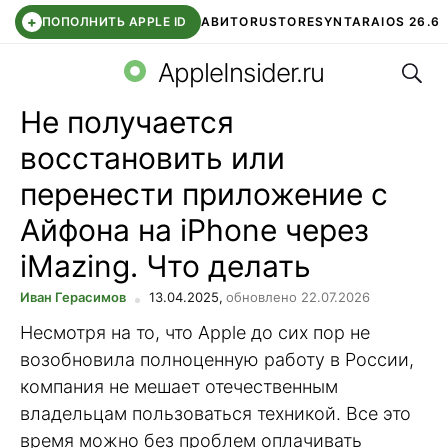
+
ПОПОЛНИТЬ APPLE ID
АВИТО
RUSTORE
SYNTARA
IOS 26.6
Поис
DDE STORE
СБЕР КИДС
ЧАТ ROBLOX
ВТБ ОНЛАЙН
AppleInsider.ru
Не получается
восстановить или
перенести приложение с
Айфона на iPhone через
iMazing. Что делать
Иван Герасимов
13.04.2025,
обновлено 22.07.2026
Несмотря на то, что Apple до сих пор не
возобновила полноценную работу в России,
компания не мешает отечественным
владельцам пользоваться техникой. Все это
время можно без проблем оплачивать