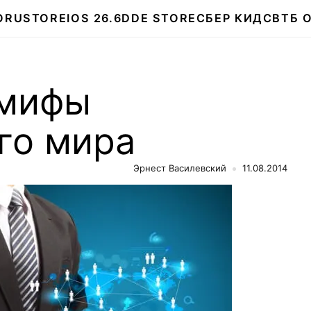
О
RUSTORE
IOS 26.6
DDE STORE
СБЕР КИДС
ВТБ 
 мифы
го мира
Эрнест Василевский
11.08.2014