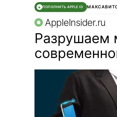
МАКС
АВИТ
+
ПОПОЛНИТЬ APPLE ID
AppleInsider.ru
Разрушаем
современно