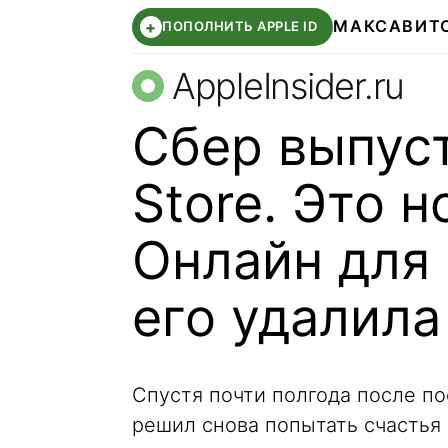
МАКС
АВИТ
+
ПОПОЛНИТЬ APPLE ID
AppleInsider.ru
Сбер выпус
Store. Это 
Онлайн для 
его удалила
Спустя почти полгода после по
решил снова попытать счастья