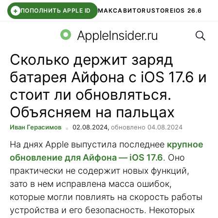
+
ПОПОЛНИТЬ APPLE ID
МАКС
АВИТО
RUSTORE
IOS 26.6
Поис
DDE STORE
СБЕР КИДС
ВТБ ОНЛАЙН
ЧАТ В ROBLOX
AppleInsider.ru
Сколько держит заряд
батарея Айфона с iOS 17.6 и
стоит ли обновляться.
Объясняем на пальцах
Иван Герасимов
02.08.2024,
обновлено 04.08.2024
На днях Apple выпустила последнее
крупное
обновление для Айфона — iOS 17.6
. Оно
практически не содержит новых функций,
зато в нем исправлена масса ошибок,
которые могли повлиять на скорость работы
устройства и его безопасность. Некоторых