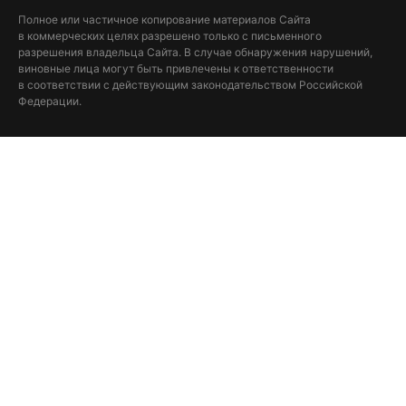
Полное или частичное копирование материалов Сайта
в коммерческих целях разрешено только с письменного
разрешения владельца Сайта. В случае обнаружения нарушений,
виновные лица могут быть привлечены к ответственности
в соответствии с действующим законодательством Российской
Федерации.