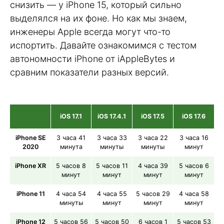
снизить — у iPhone 15, который сильно
выделялся на их фоне. Но как мы знаем,
инженеры Apple всегда могут что-то
испортить. Давайте ознакомимся с тестом
автономности iPhone от iAppleBytes и
сравним показатели разных версий.
iOS 17.1
iOS 17.4.1
iOS 17.5
iOS 17.6
iPhone SЕ
3 часа 41
3 часа 33
3 часа 22
3 часа 16
2020
минута
минуты
минуты
минут
iPhone XR
5 часов 8
5 часов 11
4 часа 39
5 часов 6
минут
минут
минут
минут
iPhone 11
4 часа 54
4 часа 55
5 часов 29
4 часа 58
минуты
минут
минут
минут
iPhone 12
5 часов 56
5 часов 50
6 часов 1
5 часов 53