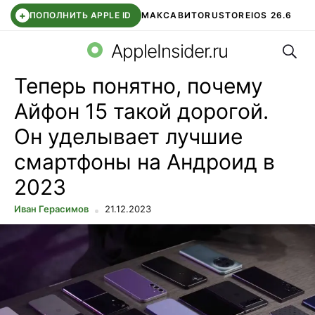
+
ПОПОЛНИТЬ APPLE ID
МАКС
АВИТО
RUSTORE
IOS 26.6
Поис
DDE STORE
СБЕР КИДС
ВТБ ОНЛАЙН
ЧАТ В ROBLOX
AppleInsider.ru
Теперь понятно, почему
Айфон 15 такой дорогой.
Он уделывает лучшие
смартфоны на Андроид в
2023
Иван Герасимов
21.12.2023