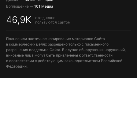
Воплощение —
101 Медиа
46,9K
ежедневно
пользуются сайтом
Полное или частичное копирование материалов Сайта
в коммерческих целях разрешено только с письменного
разрешения владельца Сайта. В случае обнаружения нарушений,
виновные лица могут быть привлечены к ответственности
в соответствии с действующим законодательством Российской
Федерации.