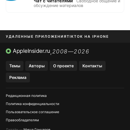
Чат с читателями
Свободное общение и
обсуждение материалов
УДАЛЕННЫЕ ПРИЛОЖЕНИЯ
TIKTOK НА IPHONE
ПРИЛОЖЕНИЯ БЕЗ APP STORE
AppleInsider.ru
2008—2026
,
OZON БАНК, WILDBERRIES
Темы
Авторы
О проекте
Контакты
МЕССЕНДЖЕРЫ KAKAOTALK, B…
Реклама
ПОПОЛНЕНИЕ APPLE ID
Редакционная политика
Политика конфиденциальности
Пользовательское соглашение
Правообладателям
Дизайн —
Миша Гончаров