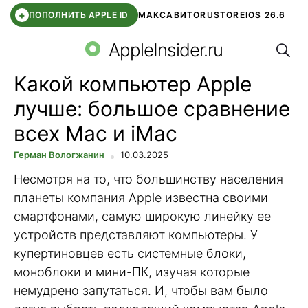
+
ПОПОЛНИТЬ APPLE ID
МАКС
АВИТО
RUSTORE
IOS 26.6
Поис
DDE STORE
СБЕР КИДС
ВТБ ОНЛАЙН
ЧАТ В ROBLOX
AppleInsider.ru
Какой компьютер Apple
лучше: большое сравнение
всех Mac и iMac
Герман Вологжанин
10.03.2025
Несмотря на то, что большинству населения
планеты компания Apple известна своими
смартфонами, самую широкую линейку ее
устройств представляют компьютеры. У
купертиновцев есть системные блоки,
моноблоки и мини-ПК, изучая которые
немудрено запутаться. И, чтобы вам было