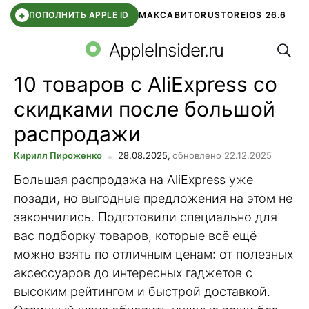
+
ПОПОЛНИТЬ APPLE ID
МАКС
АВИТО
RUSTORE
IOS 26.6
Поис
DDE STORE
СБЕР КИДС
ВТБ ОНЛАЙН
ЧАТ В ROBLOX
AppleInsider.ru
10 товаров с AliExpress со
скидками после большой
распродажи
Кирилл Пироженко
28.08.2025,
обновлено 22.12.2025
Большая распродажа на AliExpress уже
позади, но выгодные предложения на этом не
закончились. Подготовили специально для
вас подборку товаров, которые всё ещё
можно взять по отличным ценам: от полезных
аксессуаров до интересных гаджетов с
высоким рейтингом и быстрой доставкой.