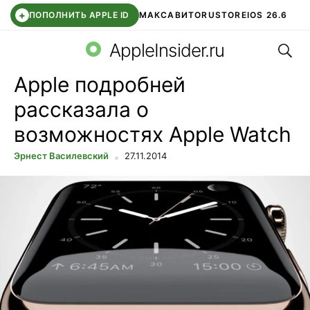
+
ПОПОЛНИТЬ APPLE ID
МАКС
АВИТО
RUSTORE
IOS 26.6
Поис
DDE STORE
СБЕР КИДС
ВТБ ОНЛАЙН
ЧАТ В ROBLOX
AppleInsider.ru
Apple подробней
рассказала о
возможностях Apple Watch
Эрнест Василевский
27.11.2014