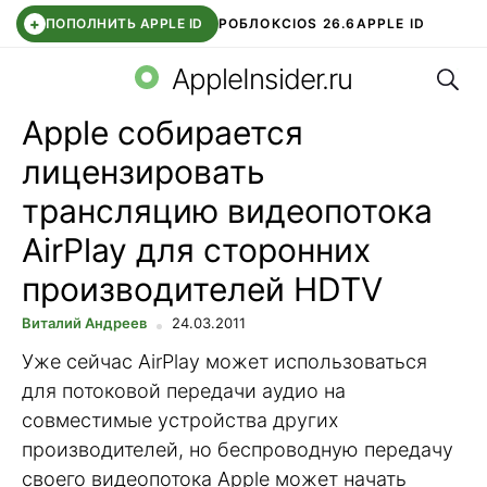
+
ПОПОЛНИТЬ APPLE ID
РОБЛОКС
IOS 26.6
APPLE ID
Поис
TELEGRAM
WHATSAPP
DDE STORE
APP STORE
OZON БАНК
AppleInsider.ru
Apple собирается
лицензировать
трансляцию видеопотока
AirPlay для сторонних
производителей HDTV
Виталий Андреев
24.03.2011
Уже сейчас AirPlay может использоваться
для потоковой передачи аудио на
совместимые устройства других
производителей, но беспроводную передачу
своего видеопотока Apple может начать