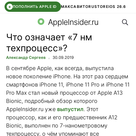
+
ПОПОЛНИТЬ APPLE ID
МАКС
АВИТО
RUSTORE
IOS 26.6
Поис
DDE STORE
СБЕР КИДС
ВТБ ОНЛАЙН
ЧАТ В ROBLOX
AppleInsider.ru
Что означает «7 нм
техпроцесс»?
Александр Сергеев
30.09.2019
В сентябре Apple, как всегда, выпустила
новое поколение iPhone. На этот раз сердцем
смартфонов iPhone 11, iPhone 11 Pro и iPhone 11
Pro Max стал новый процессор от Apple A13
Bionic, подробный обзор которого
AppleInsider.ru уже
выпустил
. Этот
процессор, как и его предшественник A12
Bionic, выполнен по 7-нанометровому
техпроцессу, о чём упоминают все