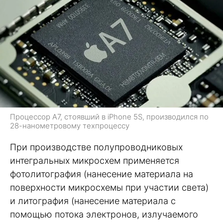
Процессор A7, стоявший в iPhone 5S, производился по
28-нанометровому техпроцессу
При производстве полупроводниковых
интегральных микросхем применяется
фотолитография (нанесение материала на
поверхности микросхемы при участии света)
и литография (нанесение материала с
помощью потока электронов, излучаемого