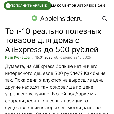
+
ПОПОЛНИТЬ APPLE ID
МАКС
АВИТО
RUSTORE
IOS 26.6
Поис
DDE STORE
СБЕР КИДС
ВТБ ОНЛАЙН
ЧАТ В ROBLOX
AppleInsider.ru
Топ-10 реально полезных
товаров для дома с
AliExpress до 500 рублей
Иван Кузнецов
15.01.2025,
обновлено 22.12.2025
Думаете, на AliExpress больше нет ничего
интересного дешевле 500 рублей? Как бы не
так. Пока одни жалуются на выросшие цены,
другие находят там сокровища по цене
утреннего капучино. В этой подборке мы
собрали десять классных позиций, о
существовании которых вы могли даже не