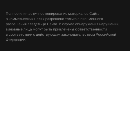
Полное или частичное копирование материалов Сайта
в коммерческих целях разрешено только с письменного
разрешения владельца Сайта. В случае обнаружения нарушений,
виновные лица могут быть привлечены к ответственности
в соответствии с действующим законодательством Российской
Федерации.