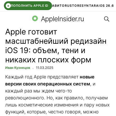
+
ПОПОЛНИТЬ APPLE ID
АВИТО
RUSTORE
SYNTARA
IOS 26.6
Поис
DDE STORE
СБЕР КИДС
ЧАТ ROBLOX
ВТБ ОНЛАЙН
AppleInsider.ru
Apple готовит
масштабнейший редизайн
iOS 19: объем, тени и
никаких плоских форм
Иван Кузнецов
11.03.2025
Каждый год Apple представляет
новые
версии своих операционных систем
, и
каждый раз мы ждем чего-то
революционного. Но, как правило, получаем
лишь косметические изменения и пару новых
функций, которые, честно говоря, можно