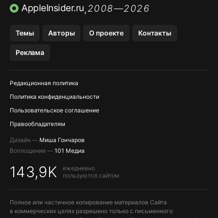
TIKTOK НА IPHONE
ПРИЛОЖЕНИЯ БЕЗ APP STORE
AppleInsider.ru
2008—2026
,
OZON БАНК, WILDBERRIES
Темы
Авторы
О проекте
Контакты
МЕССЕНДЖЕРЫ KAKAOTALK, B…
Реклама
Редакционная политика
Политика конфиденциальности
Пользовательское соглашение
Правообладателям
Дизайн —
Миша Гончаров
Воплощение —
101 Медиа
143,9K
ежедневно
пользуются сайтом
Полное или частичное копирование материалов Сайта
в коммерческих целях разрешено только с письменного